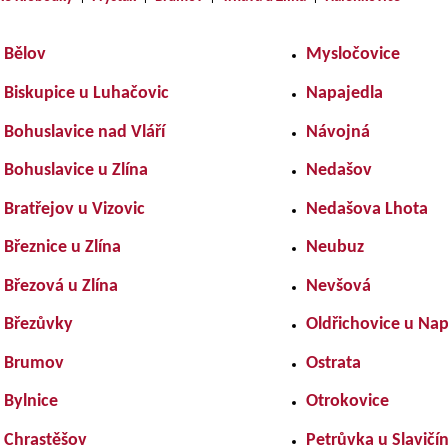
Bělov
Mysločovice
Biskupice u Luhačovic
Napajedla
Bohuslavice nad Vláří
Návojná
Bohuslavice u Zlína
Nedašov
Bratřejov u Vizovic
Nedašova Lhota
Březnice u Zlína
Neubuz
Březová u Zlína
Nevšová
Březůvky
Oldřichovice u Nap
Brumov
Ostrata
Bylnice
Otrokovice
Chrastěšov
Petrůvka u Slavičí