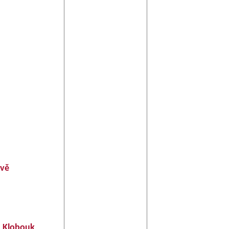
avě
h Klobouk