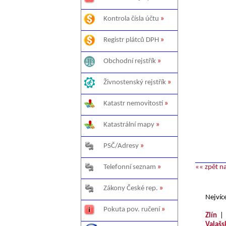
Kontrola čísla účtu
»
Registr plátců DPH
»
Obchodní rejstřík
»
Živnostenský rejstřík
»
Katastr nemovitostí
»
Katastrální mapy
»
PSČ/Adresy
»
«« zpět n
Telefonní seznam
»
Zákony České rep.
»
Nejvíc
Pokuta pov. ručení
»
Zlín
Valašs