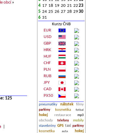
e obcí
»
4
17
18
19
20
21
22
23
5
24
25
26
27
28
29
30
6
31
Kurzy ČNB
EUR
USD
GBP
HRK
HUF
CHF
PLN
RUB
JPY
CAD
PX50
se: 125
pneumatiky
nábytek
filmy
kosmetika
parfémy
fotbal
hokej
restaurace
mp3
obchody
mobily
telefony
stavebniny
GPS
taxi
parfémy
e
|
kosmetika
hokej
auta