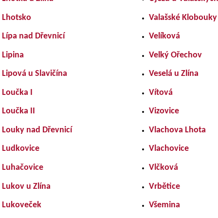
Lhotsko
Valašské Klobouky
Lípa nad Dřevnicí
Velíková
Lipina
Velký Ořechov
Lipová u Slavičína
Veselá u Zlína
Loučka I
Vítová
Loučka II
Vizovice
Louky nad Dřevnicí
Vlachova Lhota
Ludkovice
Vlachovice
Luhačovice
Vlčková
Lukov u Zlína
Vrbětice
Lukoveček
Všemina