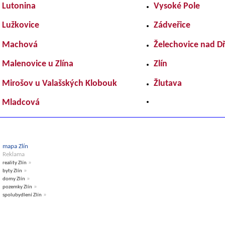
Lutonina
Vysoké Pole
Lužkovice
Zádveřice
Machová
Želechovice nad Dř
Malenovice u Zlína
Zlín
Mirošov u Valašských Klobouk
Žlutava
Mladcová
mapa Zlín
Reklama
»
reality Zlín
»
byty Zlín
»
domy Zlín
»
pozemky Zlín
»
spolubydlení Zlín