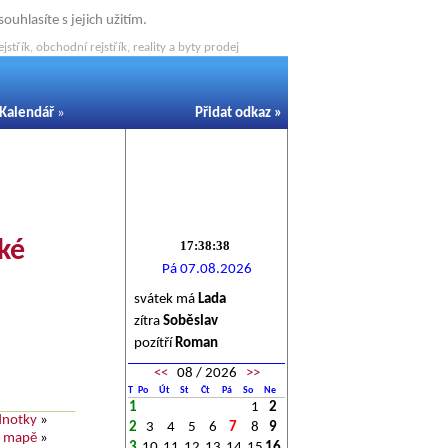
uhlasíte s jejich užitím.
střík, obchodní rejstřík, reality a byty prodej
Kalendář
»
Přidat odkaz
»
ské
Pá 07.08.2026
svátek má
Lada
zítra
Soběslav
pozítří
Roman
<<
08 / 2026
>>
T
Po
Út
St
Čt
Pá
So
Ne
1
1
2
dnotky
»
2
3
4
5
6
7
8
9
a mapě
»
3
10
11
12
13
14
15
16