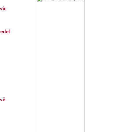
vic
jedel
avě