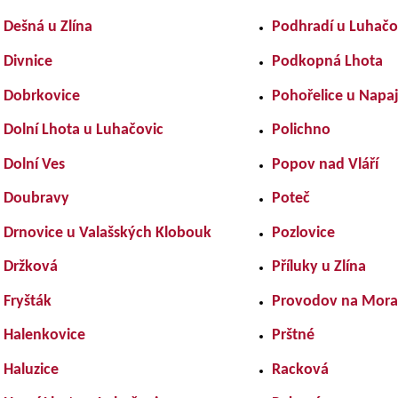
Dešná u Zlína
Podhradí u Luhačo
Divnice
Podkopná Lhota
Dobrkovice
Pohořelice u Napa
Dolní Lhota u Luhačovic
Polichno
Dolní Ves
Popov nad Vláří
Doubravy
Poteč
Drnovice u Valašských Klobouk
Pozlovice
Držková
Příluky u Zlína
Fryšták
Provodov na Mor
Halenkovice
Prštné
Haluzice
Racková