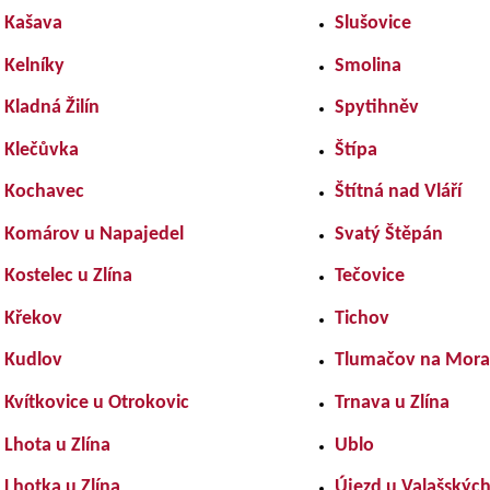
Kašava
Slušovice
Kelníky
Smolina
Kladná Žilín
Spytihněv
Klečůvka
Štípa
Kochavec
Štítná nad Vláří
Komárov u Napajedel
Svatý Štěpán
Kostelec u Zlína
Tečovice
Křekov
Tichov
Kudlov
Tlumačov na Mor
Kvítkovice u Otrokovic
Trnava u Zlína
Lhota u Zlína
Ublo
Lhotka u Zlína
Újezd u Valašskýc