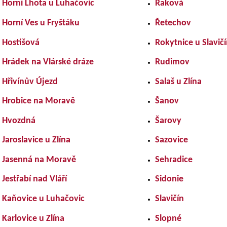
Horní Lhota u Luhačovic
Raková
Horní Ves u Fryštáku
Řetechov
Hostišová
Rokytnice u Slavič
Hrádek na Vlárské dráze
Rudimov
Hřivínův Újezd
Salaš u Zlína
Hrobice na Moravě
Šanov
Hvozdná
Šarovy
Jaroslavice u Zlína
Sazovice
Jasenná na Moravě
Sehradice
Jestřabí nad Vláří
Sidonie
Kaňovice u Luhačovic
Slavičín
Karlovice u Zlína
Slopné