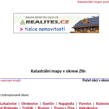
Katastrální mapy podl
Katastrální mapy v okrese Zlín
a seznam krajů
Počet obcí v okre
e zobrazované obce:
|
Luhačovice
|
Otrokovice
|
Slavičín
|
Napajedla
|
Vizovice
|
Slušovic
ké Klobouky
|
Fryšták
|
Brumov
|
Trnava u Zlína
|
Halenkovice