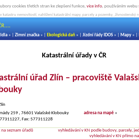
oubory cookies třetích stran ke zlepšení funkce,
více info
, používáním webu so
 katastru nemovitostí, nahlížení katastrální mapy, parcely a pozemky, ,živnostenský rej
R....
zidla
» |
Zimní značka
» |
Ekologická daň
» |
Jízdní řády IDOS
» |
Mapy
» |
Katastrální úřady v ČR
astrální úřad Zlín – pracoviště Valaš
bouky
lín
armády 259 , 76601 Valašské Klobouky
adresa na mapě
»
 577311227, Fax: 577311228
t na seznam úřadů
vyhledávání v KN podle budovy, parcely, je
vyhledávání v KN přímo n