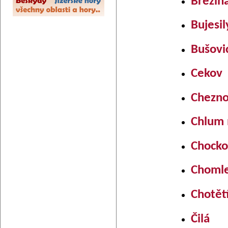
Březin
Bujesil
Bušovi
Cekov
Chezno
Chlum 
Chocko
Choml
Chotět
Čilá