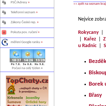
PSČ/Adresy
»
«« zpět na seznam kra
Telefonní seznam
»
Nejvíce zobr
Zákony České rep.
»
Rokycany
|
Pokuta pov. ručení
»
|
Kařez
|
Z
měření Google ranku
»
u Radnic
|
S
Bezděk
Počasí na celý týden
»
Biskou
Borek 
Břasy