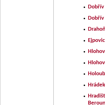
Dobřív
Dobřív
Drahoň
Ejpovi
Hlohov
Hlohov
Holou
Hrádek
Hradiš
Berou