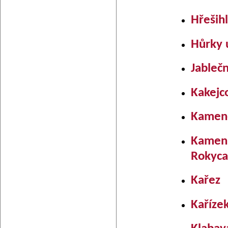
Hřeših
Hůrky 
Jableč
Kakejc
Kamene
Kamenn
Rokyc
Kařez
Kaříze