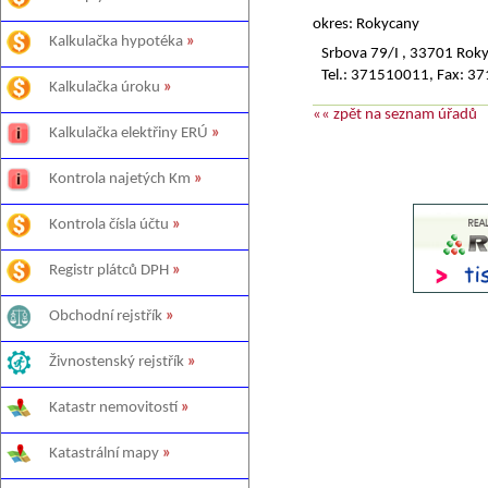
okres: Rokycany
Kalkulačka hypotéka
»
Srbova 79/I , 3370
Tel.: 371510011, Fax: 3
Kalkulačka úroku
»
«« zpět na seznam úřadů
Kalkulačka elektřiny ERÚ
»
Kontrola najetých Km
»
Kontrola čísla účtu
»
Registr plátců DPH
»
Obchodní rejstřík
»
Živnostenský rejstřík
»
Katastr nemovitostí
»
Katastrální mapy
»