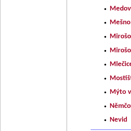
Medov
Mešno
Mirošo
Mirošo
Mlečic
Mostiš
Mýto v
Němčo
Nevid