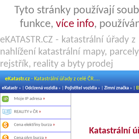
Tyto stránky používají soub
funkce,
více info
, používá
eKATASTR.CZ - katastrální úřady z 
nahlížení katastrální mapy, parcel
rejstřík, reality a byty prodej
eKatastr.cz
- Katastrální úřady z celé ČR....
eKatastr
» |
Odcizená vozidla
» |
Pojistitel vozidla
» |
Zimní značka
» |
E
Moje IP adresa
»
REALITY v ČR
»
Cena elektřiny burza
»
Katastrální 
Cena plyn burza
»