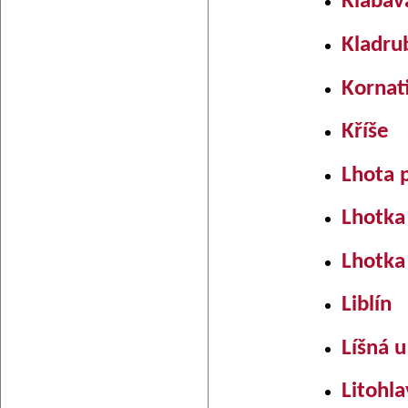
Klabav
Kladru
Kornat
Kříše
Lhota 
Lhotka
Lhotka
Liblín
Líšná u
Litohl