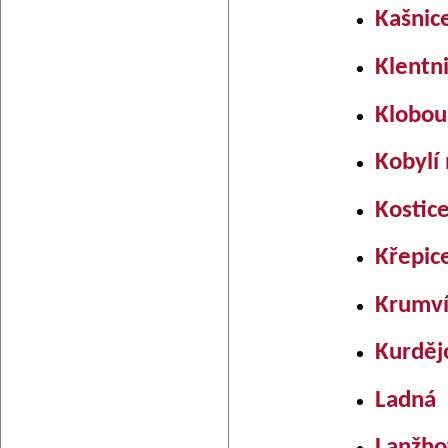
Kašnic
Klentn
Klobou
Kobylí
Kostic
Křepic
Krumví
Kurděj
Ladná
Lanžho