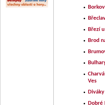
Borkov
Břecla
Březí 
Brod n
Brumo
Bulhar
Charvá
Ves
Diváky
Dobré 