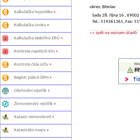
okres: Břeclav
Kalkulačka hypotéka
»
Sady 28. října 16 , 
Tel.: 519361361, Fax: 5
Kalkulačka úroku
»
«« zpět na seznam úřadů
Kalkulačka elektřiny ERÚ
»
Kontrola najetých Km
»
Kontrola čísla účtu
»
Registr plátců DPH
»
Obchodní rejstřík
»
Živnostenský rejstřík
»
Katastr nemovitostí
»
Katastrální mapy
»