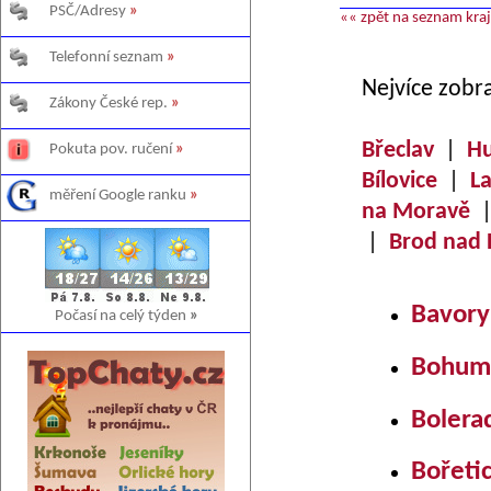
PSČ/Adresy
»
«« zpět na seznam kra
Telefonní seznam
»
Nejvíce zobr
Zákony České rep.
»
Břeclav
|
Hu
Pokuta pov. ručení
»
Bílovice
|
L
měření Google ranku
»
na Moravě
|
Brod nad 
Bavory
Počasí na celý týden
»
Bohumi
Bolera
Bořeti