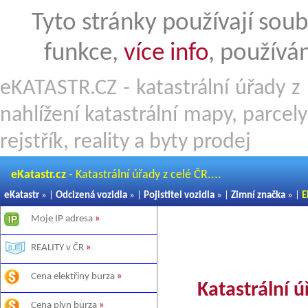
Tyto stránky používají soub
funkce,
více info
, používá
eKATASTR.CZ - katastrální úřady z 
nahlížení katastrální mapy, parcel
rejstřík, reality a byty prodej
eKatastr.cz
- Katastrální úřady z celé ČR....
eKatastr
» |
Odcizená vozidla
» |
Pojistitel vozidla
» |
Zimní značka
» |
E
Moje IP adresa
»
REALITY v ČR
»
Cena elektřiny burza
»
Katastrální ú
Cena plyn burza
»