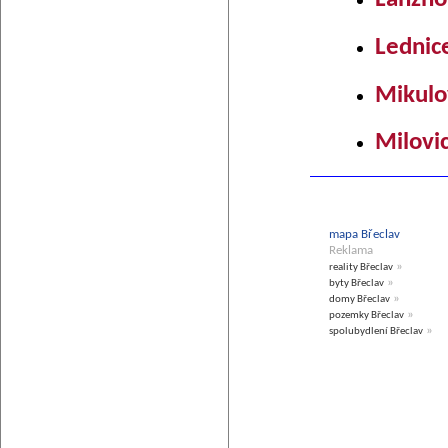
Lednic
Mikulo
Milovi
mapa Břeclav
Reklama
»
reality Břeclav
»
byty Břeclav
»
domy Břeclav
»
pozemky Břeclav
»
spolubydlení Břeclav